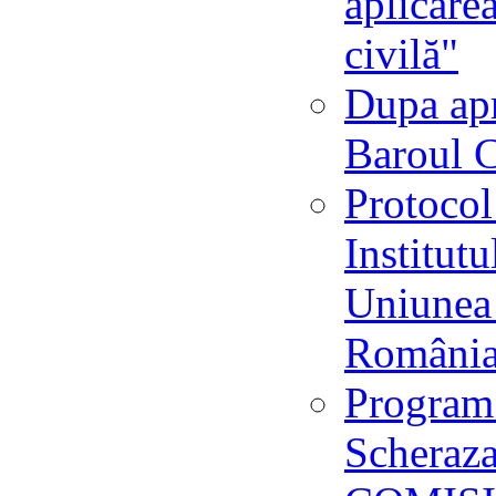
aplicare
civilă"
Dupa apr
Baroul C
Protocol
Institutu
Uniunea 
Români
Program 
Scheraz