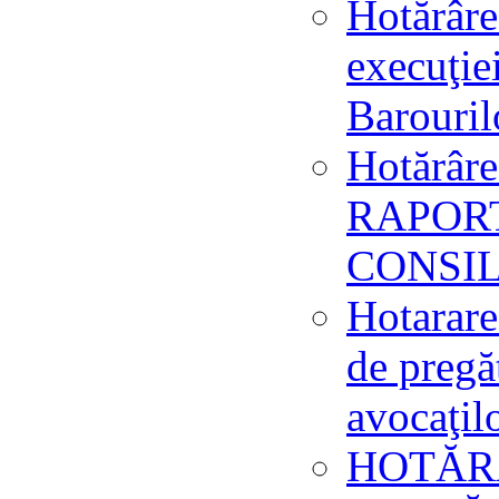
Hotărâre
execuţie
Barouril
Hotărâre
RAPORT
CONSIL
Hotarare
de pregă
avocaţil
HOTĂRÂ