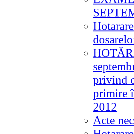
SEPTEM
Hotarare
dosarelo
HOTĂRÂ
septemb
privind 
primire 
2012
Acte nec
Hotarar