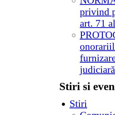
NORMĂ
privind 
art. 71 
PROTOCO
onorarii
furnizare
judiciară
Stiri si eve
Stiri