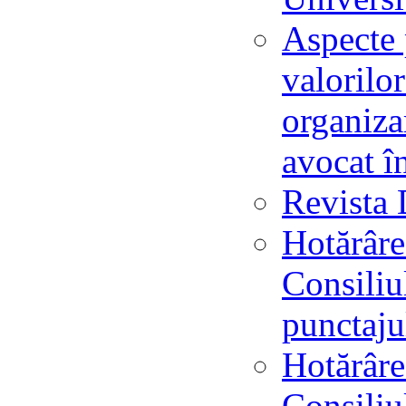
Aspecte 
valorilo
organizar
avocat î
Revista 
Hotărâre
Consiliu
punctaju
Hotărâre
Consiliu