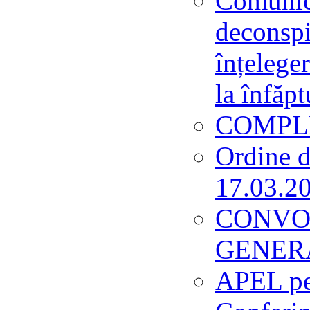
Comunic
deconspi
înțeleger
la înfăpt
COMPLE
Ordine d
17.03.2
CONVO
GENER
APEL pen