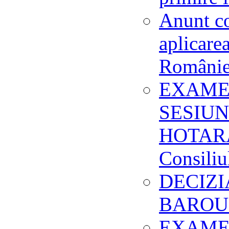
Anunt co
aplicare
României
EXAMEN
SESIUN
HOTARAR
Consili
DECIZI
BAROU
EXAME