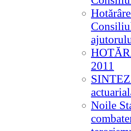
Hotărâre
Consiliu
ajutorul
HOTĂRÂ
2011
SINTEZĂ 
actuaria
Noile St
combater