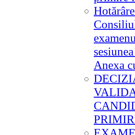
Hotărâre
Consiliu
examenul
sesiunea
Anexa c
DECIZIA
VALID
CANDI
PRIMIR
EXAMEN