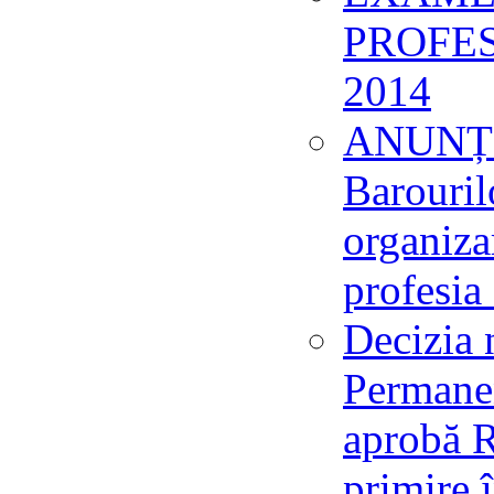
PROFES
2014
ANUNȚ -
Barouril
organiza
profesia
Decizia 
Permanen
aprobă 
primire 