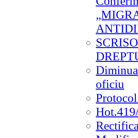
Conferin
„MIGRA
ANTID
SCRISO
DREPT
Diminuar
oficiu
Protocol 
Hot.419
Rectifi