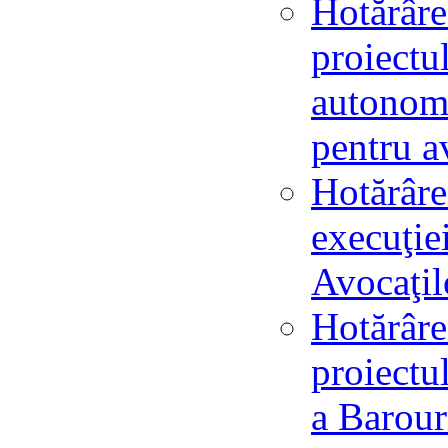
Hotărâre
proiectu
autonom 
pentru a
Hotărâre
execuţie
Avocaţil
Hotărâre
proiectu
a Barour